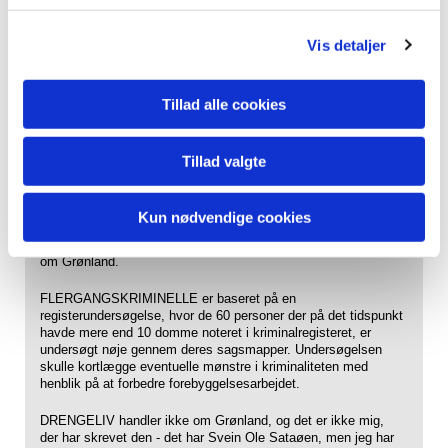
dommerne havde brug for at få styrket deres fundament
gennem uddannelse. Dette blev en del af kommissionens
grundlag for at bevare det særlige grønlandske system med
Vis detaljer
indfødte lægdommere (fremfor udefrakommende, dvs. danske,
jurister), men også for at iværksætte en bedre uddannelse af
dommerne.
Tillad alle cookies
ANSTALT - TILSYN - PENSION handler om hvordan de
domfældte, der er idømt en af de tre foranstaltninger - oplever
dette. Undersøgelsen satte blandt andet fokus på
Tillad valgte
Kriminalforsorgens vanskelige arbejdsbetingelser og det forhold
at det er stærkt problematisk når de indsatte ikke får arbejde i
byen som forudsat, men er nødt til at opholde sig hele dagen i
Kun nødvendige cookies
anstalterne, hvor der ingen beskæftigelsesmuligeheder er. Den
er også kommet i engelsk oversættelse i serien Meddelelser
om Grønland.
FLERGANGSKRIMINELLE er baseret på en
registerundersøgelse, hvor de 60 personer der på det tidspunkt
havde mere end 10 domme noteret i kriminalregisteret, er
undersøgt nøje gennem deres sagsmapper. Undersøgelsen
skulle kortlægge eventuelle mønstre i kriminaliteten med
henblik på at forbedre forebyggelsesarbejdet.
DRENGELIV handler ikke om Grønland, og det er ikke mig,
der har skrevet den - det har Svein Ole Sataøen, men jeg har